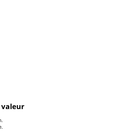
 valeur
n.
e.