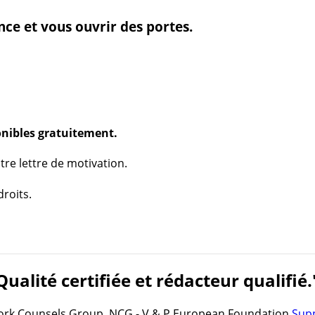
nce et vous ouvrir des portes.
onibles gratuitement.
re lettre de motivation.
droits.
Qualité certifiée et rédacteur qualifié.
rk Counsels Group, NCG -
V & P European Foundation
Sup