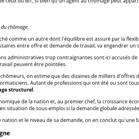
de ceux du BIT, si bien qu'un agent au chômage peut apparten
e du chômage.
hé comme un autre dont l'équilibre est assuré par la flexibili
essaires entre offre et demande de travail, va engendrer 
ations administratives trop contraignantes sont ici accusés 
ravail peuvent être pointées.
meurs, on estime que des dizaines de milliers d'offres d'
informaticiens. Autant de professions qui ont été ou sont to
ge structurel
.
économique de la nation et, au premier chef, la croissance é
situation de sous-emploi si la demande globale adressée a
 nation et le niveau de sa demande, on en conclut qu'une f
igne