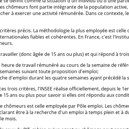
se définit comme la situation d'un individu ou d'une partie
es chômeurs font partie intégrante de la population active, 
rcher à exercer une activité rémunérée. Dans ce contexte, 
critères précis. La méthodologie la plus employée est celle 
rnationales fiables et cohérentes. En France, c'est l'Instit
meurs.
availler (donc âgée de 15 ans ou plus) et qui répond à trois
ule heure de travail rémunéré au cours de la semaine de réfé
x semaines suivant toute proposition d'emploi;
che d'emploi durant les quatre semaines ayant précédé la 
trois critères, l'INSEE réalise officiellement, depuis le 1e
e 15 ans ou plus pour savoir si elles ont répondu aux cond
de chômeurs est celle employée par Pôle emploi. Les chôm
déclarant être à la recherche d'un emploi à temps plein et 
le mois.