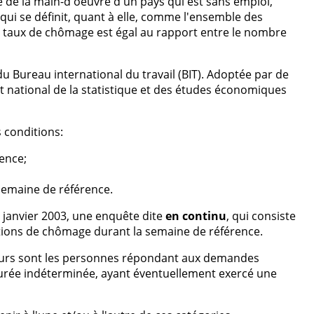
 de la main-d'oeuvre d'un pays qui est sans emploi,
qui se définit, quant à elle, comme l'ensemble des
le taux de chômage est égal au rapport entre le nombre
du Bureau international du travail (BIT). Adoptée par de
ut national de la statistique et des études économiques
 conditions:
rence;
semaine de référence.
r janvier 2003, une enquête dite
en continu
, qui consiste
itions de chômage durant la semaine de référence.
eurs sont les personnes répondant aux demandes
à durée indéterminée, ayant éventuellement exercé une